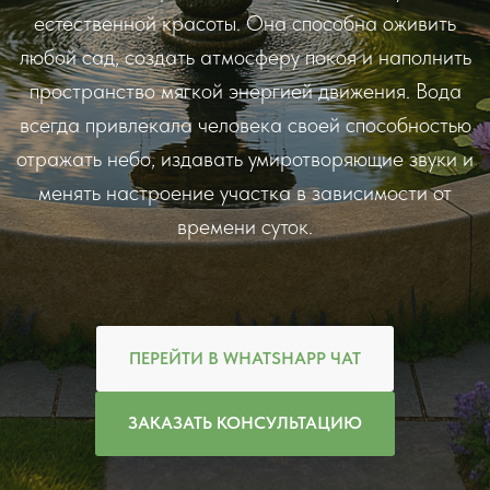
естественной красоты. Она способна оживить
любой сад, создать атмосферу покоя и наполнить
пространство мягкой энергией движения. Вода
всегда привлекала человека своей способностью
отражать небо, издавать умиротворяющие звуки и
менять настроение участка в зависимости от
времени суток.
ПЕРЕЙТИ В WHATSHAPP ЧАТ
ЗАКАЗАТЬ КОНСУЛЬТАЦИЮ